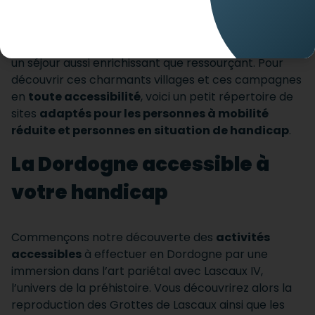
La Dordogne
, région du Périgord qui conjugue
nature, gastronomie et art de vivre, promet toujours
un séjour aussi enrichissant que ressourçant. Pour
découvrir ces charmants villages et ces campagnes
en
toute accessibilité
, voici un petit répertoire de
sites
adaptés pour les personnes à mobilité
réduite et personnes en situation de handicap
.
La Dordogne accessible à
votre handicap
Commençons notre découverte des
activités
accessibles
à effectuer en Dordogne par une
immersion dans l’art pariétal avec Lascaux IV,
l’univers de la préhistoire. Vous découvrirez alors la
reproduction des Grottes de Lascaux ainsi que les