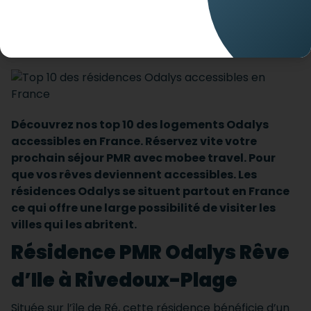
vacances avec votre handicap en toute sérénité
avec mobee travel
Découvrez nos top 10 des logements Odalys
accessibles en France. Réservez vite votre
prochain séjour PMR avec mobee travel. Pour
que vos rêves deviennent accessibles. Les
résidences Odalys se situent partout en France
ce qui offre une large possibilité de visiter les
villes qui les abritent.
Résidence PMR Odalys Rêve
d’Ile à Rivedoux-Plage
Située sur l’île de Ré, cette résidence bénéficie d’un