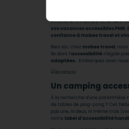
Bonifacio
est une ville perchée sur
plus est, une ville
totalement acce
étroites et à l'histoire riche tien
vos vacances accessibles PMR. D
confiance à mobee travel et viv
Bien sûr, chez
mobee travel
, nous
île dont l'
accessibilité
n'égale pas 
adaptées
... Embarquez avec nou
Un camping access
À la recherche d'une parenthèse r
de tables de ping-pong ? Cet héber
pas une, ni deux, ni même trois (
notre
label d'accessibilité hand