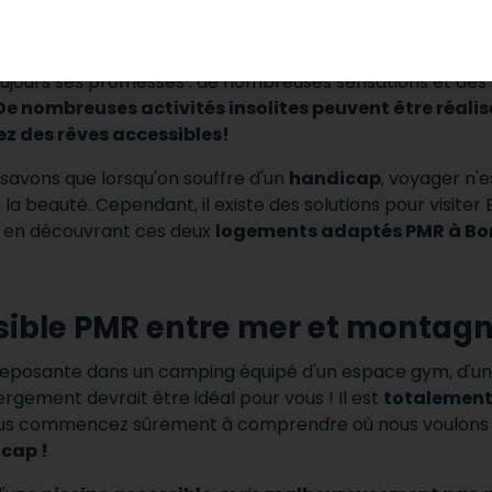
 des falaises de calcaires à la pointe de la Corse (L'Île de
ssible aux personnes en fauteuil roulant.
Un voyage d
t toujours ses promesses : de nombreuses sensations et des
e nombreuses activités insolites peuvent être réalis
ez des rêves accessibles!
 savons que lorsqu'on souffre d'un
handicap
, voyager n'e
la beauté. Cependant, il existe des solutions pour visiter 
s en découvrant ces deux
logements adaptés PMR à Bo
ible PMR entre mer et montag
eposante dans un camping équipé d'un espace gym, d'un t
gement devrait être idéal pour vous ! Il est
totalement
vous commencez sûrement à comprendre où nous voulons en
icap !