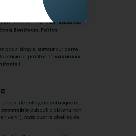
 la Beauté pour les intimes) et qui
ans ce paradis aux ruelles
 souvenirs impérissables.
Réservez
ées à Bonifacio. Faîtes
st pas si simple, surtout sur cette
Bonifacio et profiter de
vacances
nifacio
!
ne
errain de volley, de pétanque et
 accessible
puisqu'il a obtenu non
 venir), mais quatre abeilles de