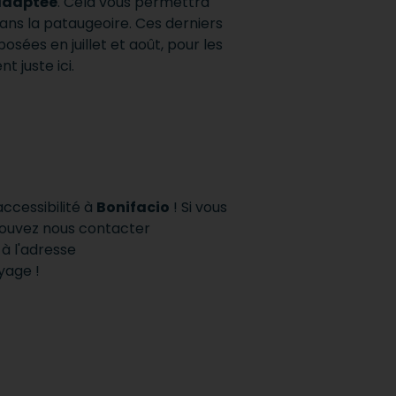
adaptée
. Cela vous permettra
ans la pataugeoire. Ces derniers
sées en juillet et août, pour les
 juste ici.
accessibilité à
Bonifacio
! Si vous
 pouvez nous contacter
à l'adresse
yage !