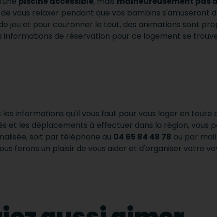
d'une
piscine accessible
, mais
malheureusement pas 
et de vous relaxer pendant que vos bambins s'amuseront d
e jeu et pour couronner le tout, des animations sont propo
 informations de réservation pour ce logement se trouvent
les informations qu'il vous faut pour vous loger en toute 
vités et les déplacements à effectuer dans la région, vous
alisée, soit par téléphone au
04 65 84 48 78
ou par mail 
nous ferons un plaisir de vous aider et d'organiser votre vo