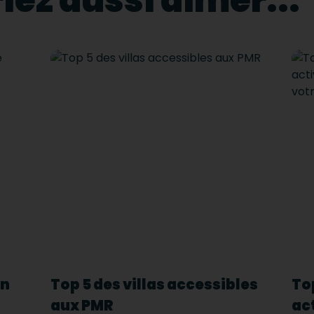
iez aussi aimer...
en
Top 5 des villas accessibles
Top
aux PMR
act