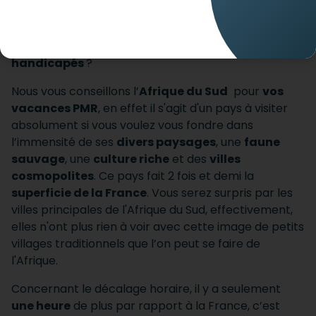
Vous cherchez un
lieu de vacances pour
handicapés
?
Nous vous conseillons l’
Afrique du Sud
pour
vos
vacances PMR
, en effet il s'agit d'un pays à visiter
absolument si vous voulez vous fondre dans
l’immensité de ses
divers paysages
, une
faune
sauvage
, une
culture riche
et des
villes
cosmopolites
. Ce pays fait 2 fois et demi la
superficie de la France
. Vous serez surpris par les
villes principales de l'Afrique du Sud, effectivement,
elles n'ont plus rien à voir avec cette image de petits
villages traditionnels que l’on peut se faire de
l'Afrique.
Concernant le décalage horaire, il y a seulement
une heure
de plus par rapport à la France, c’est