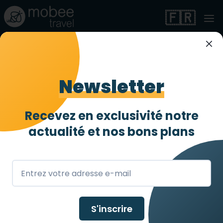
🇫🇷
Newsletter
Organiser un
voyage adapté à
Recevez en exclusivité notre
actualité et
nos bons plans
Bali
Vos vacances adaptées à votre
handicap à Bali avec mobee travel !
S'inscrire