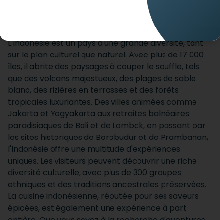
ACCUEIL
DESTINATIONS
INDONÉSIE
L'Indonésie est un pays d'une grande diversité, tant
sur le plan culturel que naturel. Avec plus de 17 000
îles, il abrite des paysages à couper le souffle, tels
que des volcans majestueux, des plages de sable
blanc, des rizières en terrasses et des forêts
tropicales luxuriantes. Des villes animées comme
Jakarta et Yogyakarta aux retraites balnéaires
paradisiaques de Bali et de Lombok, en passant par
les sites historiques de Borobudur et de Prambanan,
l'Indonésie offre une multitude d'expériences
uniques. Les visiteurs peuvent découvrir une riche
diversité culturelle, avec plus de 300 groupes
ethniques et des traditions ancestrales préservées.
La cuisine indonésienne, réputée pour ses saveurs
épicées, est également une expérience à part
entière. Que vous soyez à la recherche d'aventures