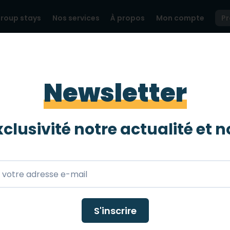
roup stays
Nos services
À propos
Mon compte
P
IBLES
TOP 10 DES HÔTELS ACCESSIBLES À BERLIN
Newsletter
hôtels accessibles
clusivité notre actualité et
n
uvrez notre top 10 des hôtels accessibles à Berlin ! Par
 mobee travel
S'inscrire
tés ! Vous découvrirez une atmosphère cosmopolite, la
 Vous n'aurez donc aucun mal à vous faire une place 