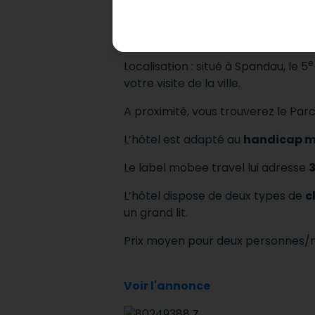
devient donc une destination i
Holiday Inn Berlin 
e
Localisation : situé à Spandau, le 5
votre visite de la ville.
A proximité, vous trouverez le Pa
L’hôtel est adapté au
handicap m
Le label mobee travel lui adresse
3
L’hôtel dispose de deux types de
c
un grand lit.
Prix moyen pour deux personnes/n
Voir l'annonce