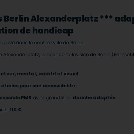
s Berlin Alexanderplatz *** ada
ation de handicap
 trouve dans le centre-ville de Berlin.
e Alexanderplatz, la Tour de Télévision de Berlin (Fernse
teur, mental, auditif et visuel
.
 étoiles pour son accessibilit
é.
cessible PMR
avec grand lit et
douche adaptée
.
uit :
110 €