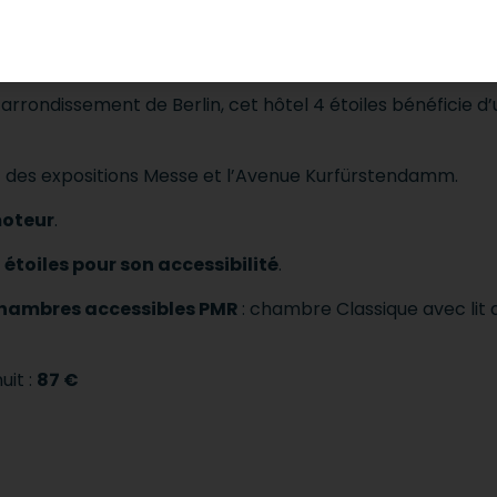
déale pour vos vacances PMR.
City West **** en toute accessib
arrondissement de Berlin, cet hôtel 4 étoiles bénéfici
rc des expositions Messe et l’Avenue Kurfürstendamm.
oteur
.
 étoiles pour son accessibilité
.
hambres accessibles PMR
: chambre Classique avec lit
uit :
87 €