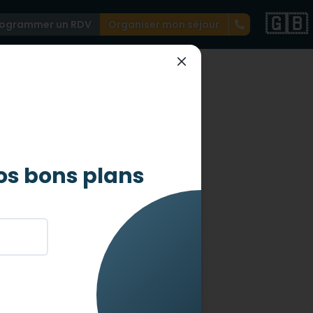
🇬🇧
rogrammer un RDV
Organiser mon séjour
 à Berlin
os bons plans
tez en vacances avec votre
 population est très ouverte et
en restant vous même. Berlin