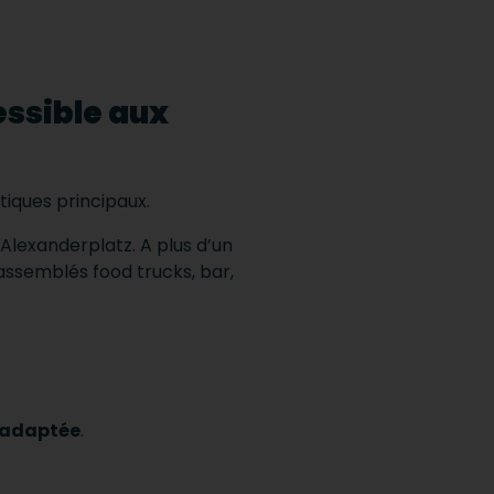
essible aux
stiques principaux.
Alexanderplatz. A plus d’un
assemblés food trucks, bar,
n adaptée
.