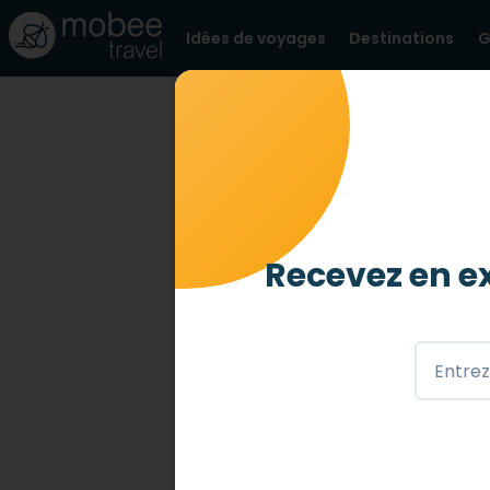
Idées de voyages
Destinations
G
BLOG
TOP LOGEMENTS ACCESS
Top 10 des 
16 FÉVR. 2023
Recevez en ex
Envie d’un séjour berlinois ? Déco
handicap en toute sérénité avec
Berlin, ville de grandes diversi
accepte toutes les différences.