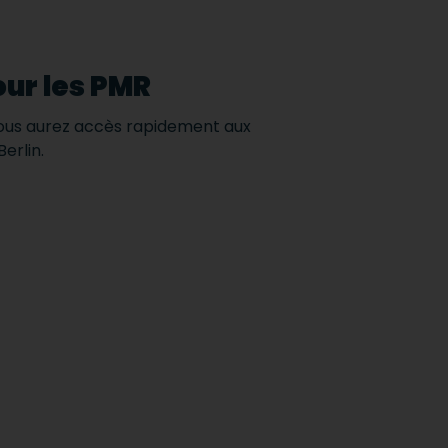
our les PMR
n, vous aurez accès rapidement aux
Berlin.