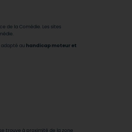
lace de la Comédie.
Les sites
omédie.
t adapté au
handicap moteur et
l se trouve à proximité de la zone