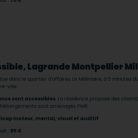
uit :
70 €
sible, Lagrande Montpellier Mil
itue dans le quartier d'affaires Le Millénaire, à 5 minutes 
e-ville.
ence sont accessibles
.
La résidence propose des chambr
s hébergements sont aménagés PMR.
cap moteur, mental, visuel et auditif
.
uit :
95 €