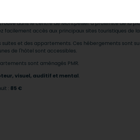
PMR
se trouve dans le centre de Montpellier à proximité de la p
z facilement accès aux principaux sites touristiques de la v
s suites et des appartements.
Ces hébergements sont sur
es de l'hôtel sont accessibles.
ppartements sont aménagés PMR.
teur, visuel, auditif et mental
.
uit :
85 €