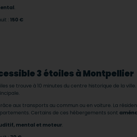
ental
.
uit :
150 €
essible 3 étoiles à Montpellier
iles se trouve à 10 minutes du centre historique de la ville
incipale.
grâce aux transports au commun ou en voiture.
La réside
appartements.
Certains de ces hébergements sont
aména
ditif, mental et moteur
.