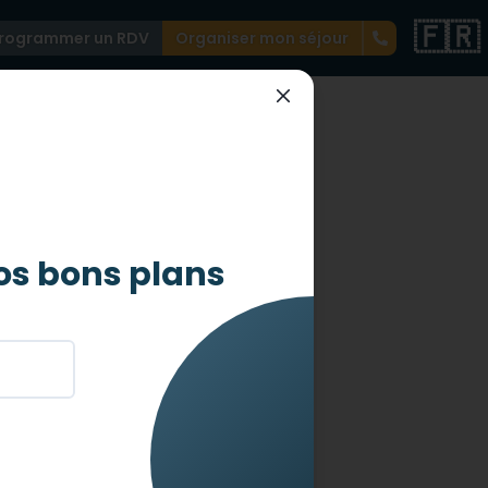
🇫🇷
rogrammer un RDV
Organiser mon séjour
ER
 à
os bons plans
 personnes à mobilité réduite.