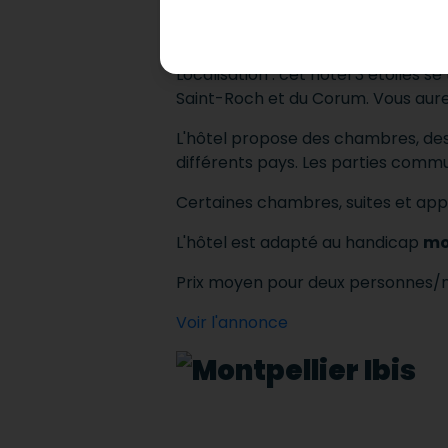
Hôtel Ibis adapté 
Localisation : cet hôtel 3 étoiles 
Saint-Roch et du Corum.
Vous aure
L'hôtel propose des chambres, de
différents pays.
Les parties commun
Certaines chambres, suites et a
L'hôtel est adapté au handicap
mo
Prix ​​moyen pour deux personnes/n
Voir l'annonce