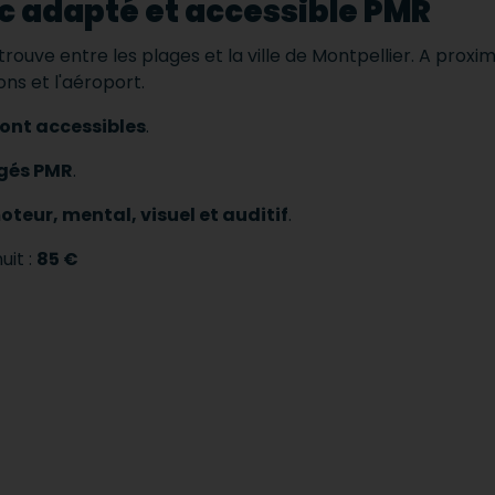
 adapté et accessible PMR
 trouve entre les plages et la ville de Montpellier.
A proxim
ns et l'aéroport.
sont accessibles
.
és PMR
.
teur, mental, visuel et auditif
.
uit :
85 €