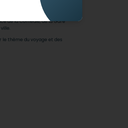
lace de la Comédie, de la Gare
ille.
 le thème du voyage et des