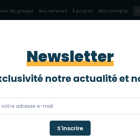
ours de groupe
Nos services
À propos
Mon compte
P
IBLES
TOP 10 DES HÔTELS ACCESSIBLES À MONTPELLI
Newsletter
hôtels accessibles
r
clusivité notre actualité et
n
 Voici notre top 10 des meilleurs hôtels accessibles aux
andicap en toute sérénité avec mobee travel
S'inscrire