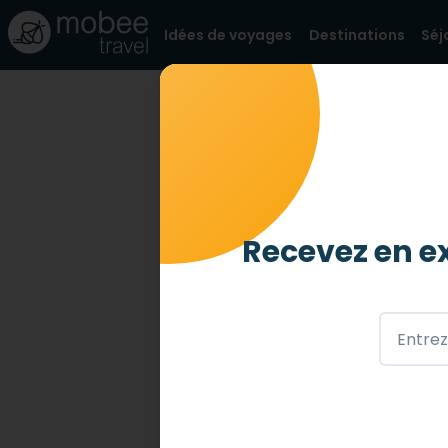
Idées de voyages
Destinations
Séj
BLOG
TOP LOGEMENTS ACCESS
Top 10 des 
Montpellie
Recevez en ex
21 MARS 2023
Envie d’un séjour montpelliérain ?
Partez en vacances avec votre h