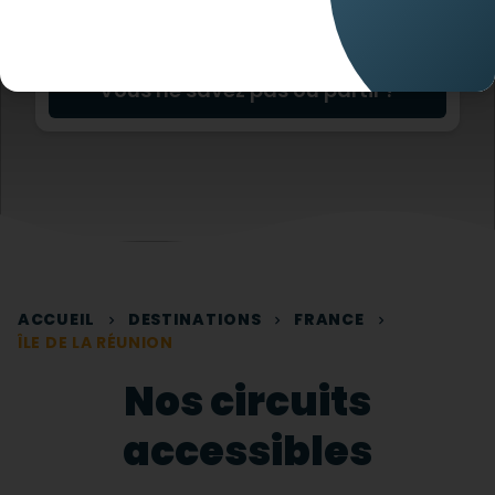
Vous ne savez pas où partir ?
ACCUEIL
DESTINATIONS
FRANCE
ÎLE DE LA RÉUNION
Nos circuits
accessibles