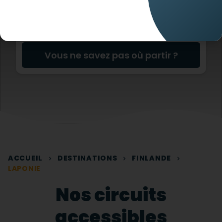
Vous ne savez pas où partir ?
ACCUEIL
DESTINATIONS
FINLANDE
LAPONIE
Nos circuits
accessibles