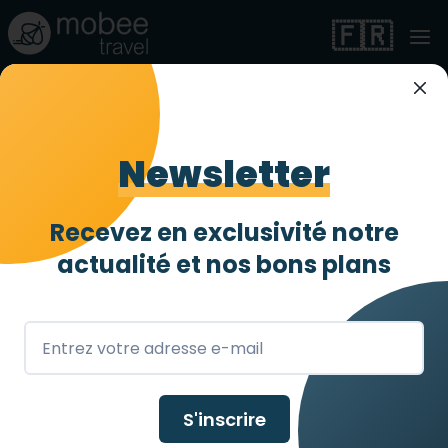
🇫🇷
Newsletter
Organiser un
voyage PMR en
Recevez en exclusivité notre
actualité et
nos bons plans
Laponie
Organisez votre prochain séjour
adapté à votre handicap en Laponie
avec Mobee Travel !
S'inscrire