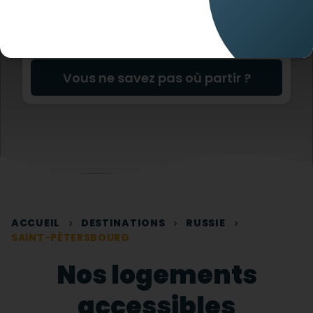
Vous ne savez pas où partir ?
ACCUEIL
DESTINATIONS
RUSSIE
SAINT-PÉTERSBOURG
Nos logements
accessibles