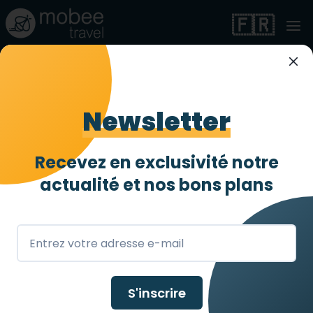
🇫🇷
Newsletter
Vos vacances
accessibles PMR à
Recevez en exclusivité notre
actualité et
nos bons plans
Saint-Pétersbourg
Mobee Travel organise votre séjour
adapté aux personnes handicapées à
Saint-Pétersbourg
S'inscrire