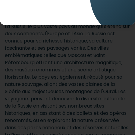
ACCUEIL
DESTINATIONS
RUSSIE
La Russie, le plus vaste pays du monde qui s'étend sur
deux continents, l'Europe et l'Asie. La Russie est
connue pour sa richesse historique, sa culture
fascinante et ses paysages variés. Des villes
emblématiques telles que Moscou et Saint-
Pétersbourg offrent une architecture magnifique,
des musées renommés et une scène artistique
florissante. Le pays est également réputé pour sa
nature sauvage, allant des vastes plaines de la
Sibérie aux majestueuses montagnes de l'Oural. Les
voyageurs peuvent découvrir la diversité culturelle
de la Russie en visitant ses nombreux sites
historiques, en assistant à des ballets et des opéras
renommés, ou en explorant la nature préservée
dans des parcs nationaux et des réserves naturelles.
La Russie offre une expérience unique et immersive,