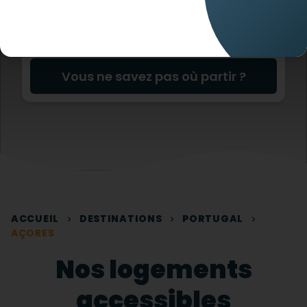
Vous ne savez pas où partir ?
ACCUEIL
DESTINATIONS
PORTUGAL
AÇORES
Nos logements
accessibles