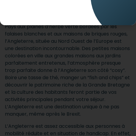
ACCUEIL
DESTINATIONS
ANGLETERRE
Pays aux plaines d’herbe verte bordées par les
falaises blanches et aux maisons de briques rouges,
l’Angleterre, située au Nord Ouest de l’Europe est
une destination incontournable. Des petites maisons
colorées en ville aux grandes maisons aux jardins
parfaitement entretenus, l’atmosphère presque
trop parfaite donne à l’Angleterre son côté “cosy”.
Boire une tasse de thé, manger un “fish and chips” et
découvrir le patrimoine riche de la Grande Bretagne
et la culture des habitants feront partie de vos
activités principales pendant votre séjour.
L’Angleterre est une destination unique à ne pas
manquer, même après le Brexit.
L’Angleterre est assez accessible aux personnes à
mobilité réduite et en situation de handicap. En effet,