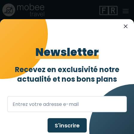
🇫🇷
Newsletter
Recevez en exclusivité notre
Emirats Arabes Unis
actualité et
nos bons plans
S'inscrire