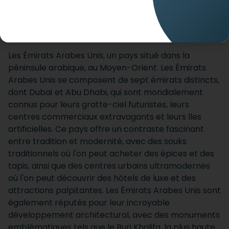
ACCUEIL
DESTINATIONS
EMIRATS ARABES UNIS
Les Émirats Arabes Unis, un pays situé dans la
péninsule arabique, au Moyen-Orient. Les Émirats
Arabes Unis se composent de sept émirats distincts,
dont Dubaï et Abu Dhabi, qui sont mondialement
connus pour leurs gratte-ciel futuristes, leurs
centres commerciaux extravagants et leurs îles
artificielles. Ce pays offre un contraste fascinant
entre tradition et modernité, avec des souks
traditionnels où l'on peut acheter des épices et des
tapis, ainsi que des centres urbains ultramodernes
où l'on peut découvrir des hôtels de luxe et des
attractions palpitantes. Les Émirats Arabes Unis sont
également réputés pour leur incroyable
développement architectural, avec des monuments
emblématiques tels que le Burj Khalifa, la plus haute