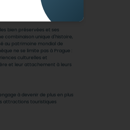
les bien préservées et ses
ne combinaison unique d'histoire,
ssé au patrimoine mondial de
èque ne se limite pas à Prague :
iences culturelles et
ière et leur attachement à leurs
engage à devenir de plus en plus
s attractions touristiques