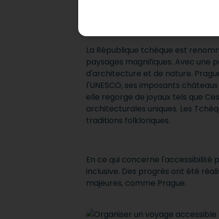
ACCUEIL
DESTINATIONS
RÉ
La République tchèque est renommé
paysages magnifiques. Avec une popu
d'architecture et de nature. Pragu
l'UNESCO, ses imposants châteaux 
elle regorge de joyaux tels que Ce
architecturales uniques. Les Tchèq
traditions folkloriques.
En ce qui concerne l'accessibilité
inclusive. Des progrès ont été réali
majeures, comme Prague.