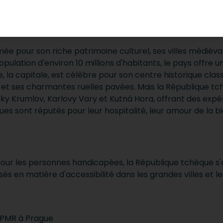
PUBLIQUE-TCHÈQUE
e pour son riche patrimoine culturel, ses villes médiéva
lation d'environ 10 millions d'habitants, le pays offre u
e, la capitale, est célèbre pour son centre historique cla
et ses charmantes ruelles pavées. Mais la République tch
sky Krumlov, Karlovy Vary et Kutná Hora, offrant des expér
ues sont réputés pour leur hospitalité, leur amour de la b
 pour les personnes handicapées, la République tchèque s'
sés en matière d'accessibilité dans les grandes villes et le