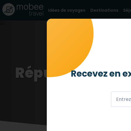
Idées de voyages
Destinations
Séj
République-Tc
Recevez en ex