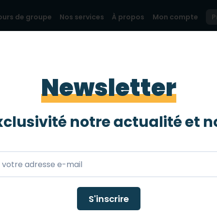
ours de groupe
Nos services
À propos
Mon compte
P
Newsletter
hèque
clusivité notre actualité et
n
S'inscrire