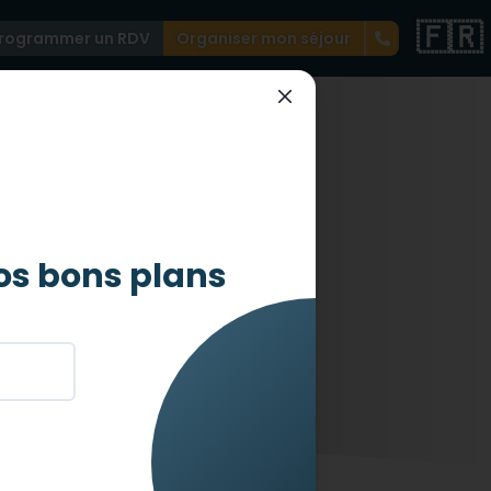
🇫🇷
rogrammer un RDV
Organiser mon séjour
os bons plans