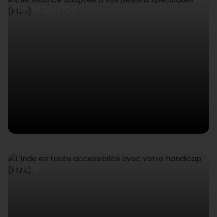
île Maurice
Inde