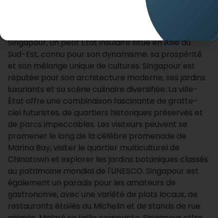
ACCUEIL
DESTINATIONS
SINGAPOUR
Singapour, un petit État insulaire situé en Asie du
Sud-Est, connu pour son dynamisme, sa prospérité
et son mélange unique de cultures. Singapour est
réputée pour son architecture moderne, ses jardins
luxuriants et sa scène culinaire diversifiée. La ville-
État offre une combinaison fascinante de gratte-
ciel futuristes, de quartiers historiques préservés et
de parcs impeccables. Les visiteurs peuvent se
promener le long de la célèbre promenade de
Marina Bay, visiter le quartier multiculturel de
Chinatown et explorer les jardins botaniques classés
au patrimoine mondial de l'UNESCO. Singapour est
également un paradis pour les amateurs de
gastronomie, avec une variété de plats locaux, de
restaurants étoilés au Michelin et de stands de rue
animés. Malgré sa taille compacte, Singapour offre