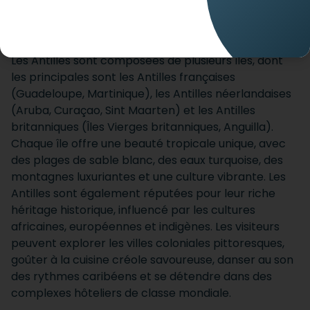
ACCUEIL
DESTINATIONS
ANTILLES
Les Antilles sont composées de plusieurs îles, dont
les principales sont les Antilles françaises
(Guadeloupe, Martinique), les Antilles néerlandaises
(Aruba, Curaçao, Sint Maarten) et les Antilles
britanniques (Îles Vierges britanniques, Anguilla).
Chaque île offre une beauté tropicale unique, avec
des plages de sable blanc, des eaux turquoise, des
montagnes luxuriantes et une culture vibrante. Les
Antilles sont également réputées pour leur riche
héritage historique, influencé par les cultures
africaines, européennes et indigènes. Les visiteurs
peuvent explorer les villes coloniales pittoresques,
goûter à la cuisine créole savoureuse, danser au son
des rythmes caribéens et se détendre dans des
complexes hôteliers de classe mondiale.