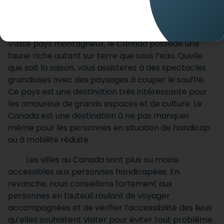
ACCUEIL
DESTINATIONS
CANADA
Vaste pays montagneux, le Canada possède une
faune riche autant sur terre que sous l’eau. Quelle
que soit la saison, vous assisterez à des spectacles
grandioses avec des paysages à couper le souffle.
Ce pays est une destination très intéressante pour
les amoureux de grands espaces et de culture. Le
Canada est une destination à ne pas manquer
même pour les personnes en situation de handicap
ou à mobilité réduite.
Les villes au Canada sont plus ou moins
accessibles aux personnes handicapées. En
revanche, nous conseillons fortement aux
personnes en fauteuil roulant de voyager
accompagnées et de vérifier l’accessibilité des lieux
qu’elles souhaitent visiter pour éviter tout problème.